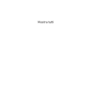
Mostra tutti
ibuto sindacale
rdinario Metalmeccanica