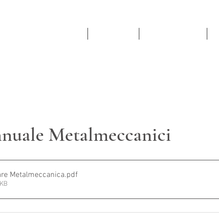
PROFESSIONISTI e STAFF
CIRCOLARI
PUBBLICAZIONI
A
nnuale Metalmeccanici
are Metalmeccanica
.pdf
5KB