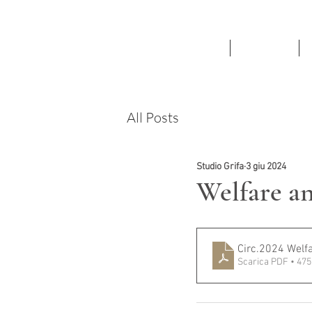
HOME
ATTIVITA'
All Posts
Studio Grifa
3 giu 2024
Welfare a
Circ.2024 Welf
Scarica PDF • 47